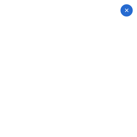
✕
机
影视中心
联系我们
登录平台